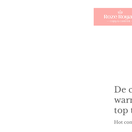
De c
war
top 
Hot con